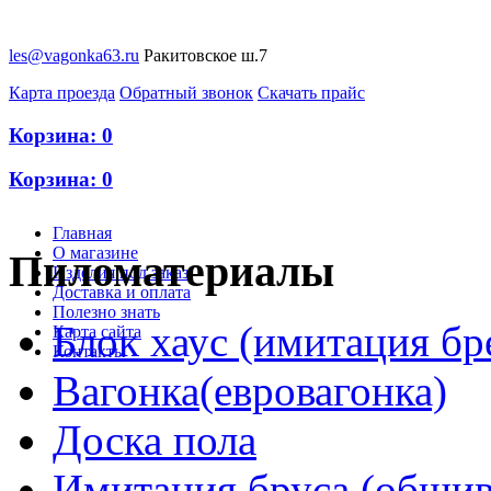
les@vagonka63.ru
Ракитовское ш.7
Карта проезда
Обратный звонок
Скачать прайс
Корзина:
0
Корзина:
0
Главная
О магазине
Пиломатериалы
Изделия под заказ
Доставка и оплата
Полезно знать
Блок хаус (имитация бр
Карта сайта
Контакты
Вагонка(евровагонка)
Доска пола
Имитация бруса (обшив