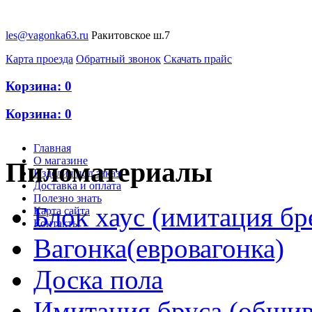
les@vagonka63.ru
Ракитовское ш.7
Карта проезда
Обратный звонок
Скачать прайс
Корзина:
0
Корзина:
0
Главная
О магазине
Пиломатериалы
Изделия под заказ
Доставка и оплата
Полезно знать
Блок хаус (имитация бр
Карта сайта
Контакты
Вагонка(евровагонка)
Доска пола
Имитация бруса (обшив