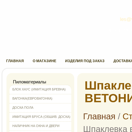
les@
карта прое
ГЛАВНАЯ
О МАГАЗИНЕ
ИЗДЕЛИЯ ПОД ЗАКАЗ
ДОСТАВКА
Шпаклев
Пиломатериалы
БЛОК ХАУС (ИМИТАЦИЯ БРЕВНА)
ВЕТОН
ВАГОНКА(ЕВРОВАГОНКА)
ДОСКА ПОЛА
Главная
/
С
ИМИТАЦИЯ БРУСА (ОБШИВ. ДОСКА)
НАЛИЧНИК НА ОКНА И ДВЕРИ
Шпаклевка 